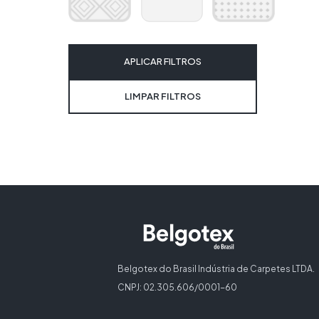
APLICAR FILTROS
LIMPAR FILTROS
Belgotex do Brasil Indústria de Carpetes LTDA.
CNPJ: 02.305.606/0001-60