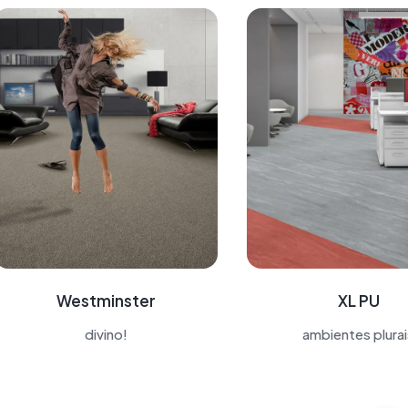
Westminster
XL PU
divino!
ambientes plura