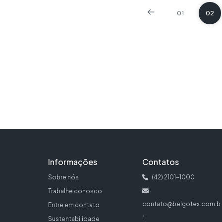
01
02
Informações
Contatos
Sobre nós
(42) 2101-1000
Trabalhe conosco
contato@belgotex.com.b
Entre em contato
r
Sustentabilidade