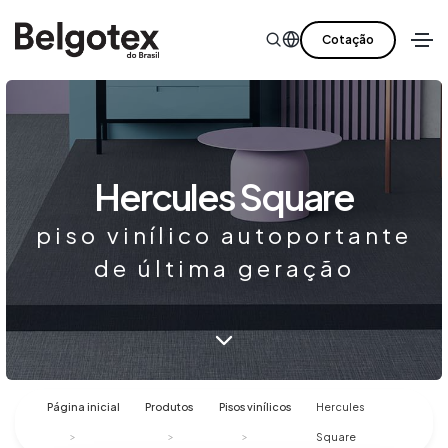
Cotação
Hercules Square
piso vinílico autoportante
de última geração
Página inicial
Produtos
Pisos vinílicos
Hercules
Square