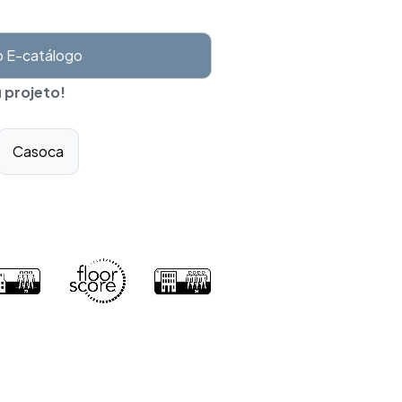
o E-catálogo
 projeto!
Casoca