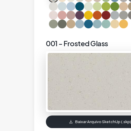
001 - Frosted Glass
Baixar Arquivo SketchUp (.skp